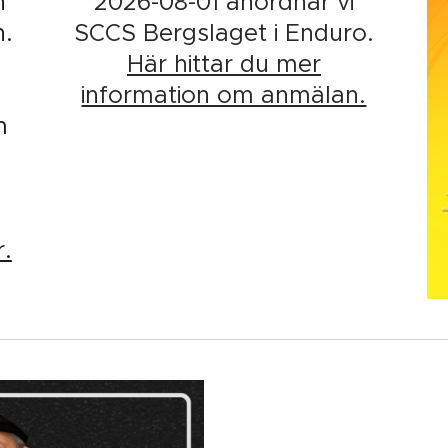
n
2026-08-01 anordnar vi
n.
SCCS Bergslaget i Enduro
.
Här hittar du mer
information om anmälan.
m
.