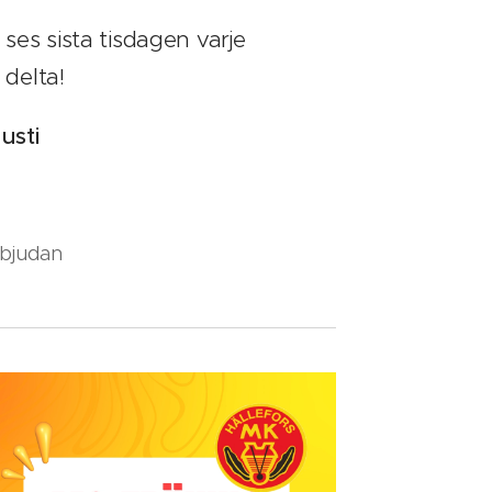
es sista tisdagen varje
 delta!
gusti
nbjudan