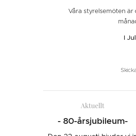
Våra styrelsemöten är 
månad 
I Ju
Skicka
Aktuellt
- 80-årsjubileum-