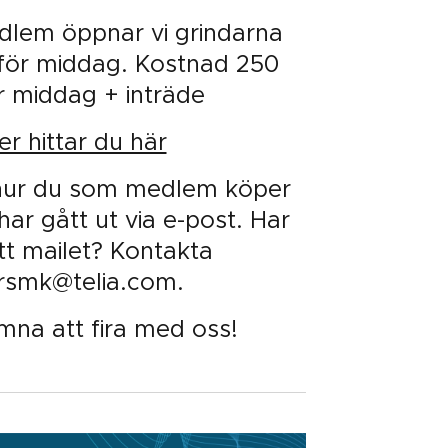
dlem öppnar vi grindarna
 för middag. Kostnad 250
r middag + inträde
ter hittar du här
 hur du som medlem köper
r har gått ut via e-post. Har
ått mailet? Kontakta
orsmk@telia.com.
mna att fira med oss!