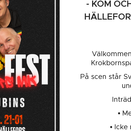
- KOM OCH
HÄLLEFOR
Välkommen t
Krokbornspa
På scen står Sv
un
Inträd
• M
• Icke