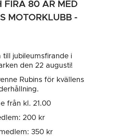
 FIRA 80 ÅR MED
S MOTORKLUBB -
ill jubileumsfirande i
rken den 22 augusti!
enne Rubins för kvällens
derhållning.
e från kl. 21.00
edlem: 200 kr
 medlem: 350 kr