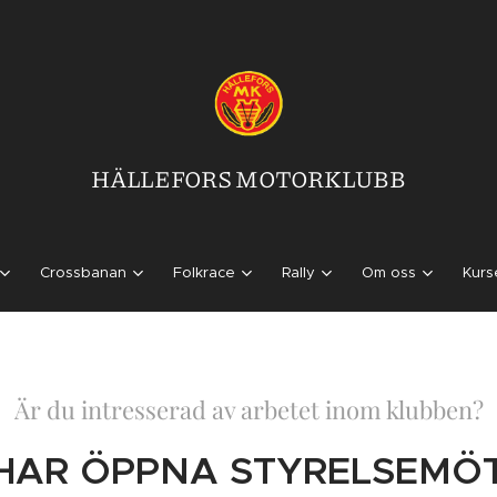
HÄLLEFORS MOTORKLUBB
Crossbanan
Folkrace
Rally
Om oss
Kurs
Är du intresserad av arbetet inom klubben?
I HAR ÖPPNA STYRELSEMÖ