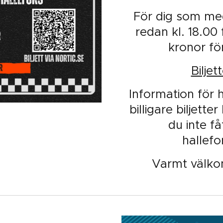
För dig som me
redan kl. 18.00
kronor fö
Biljet
Information för
billigare biljette
du inte f
hallef
Varmt välko