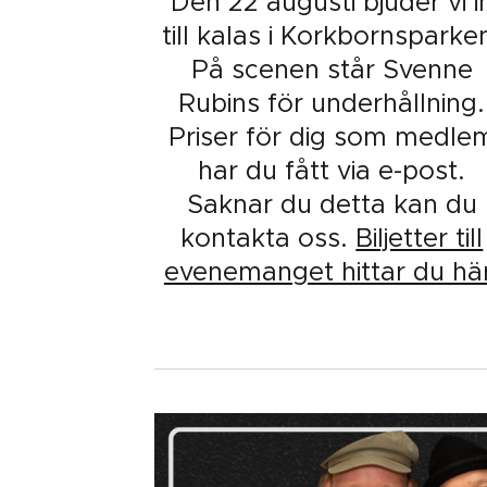
Den 22 augusti bjuder vi i
till kalas i Korkbornsparke
På scenen står Svenne
Rubins för underhållning.
Priser för dig som medle
har du fått via e-post.
Saknar du detta kan du
kontakta oss.
Biljetter till
evenemanget hittar du här